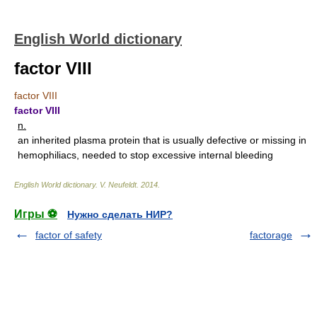
English World dictionary
factor VIII
factor VIII
factor VIII
n.
an inherited plasma protein that is usually defective or missing in
hemophiliacs, needed to stop excessive internal bleeding
English World dictionary
.
V. Neufeldt
.
2014
.
Игры ⚽
Нужно сделать НИР?
factor of safety
factorage