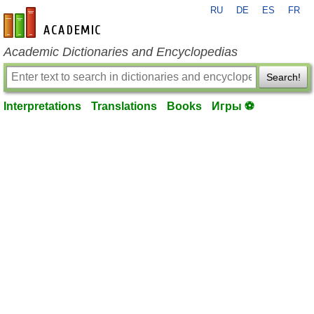
RU
DE
ES
FR
en-academic.com
Academic Dictionaries and Encyclopedias
Search!
Interpretations
Translations
Books
Игры ⚽