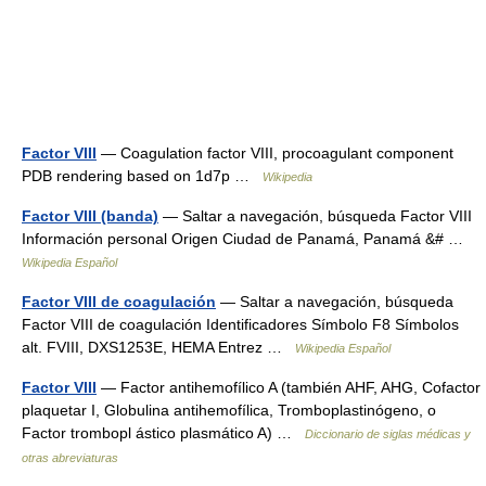
Factor VIII
— Coagulation factor VIII, procoagulant component
PDB rendering based on 1d7p …
Wikipedia
Factor VIII (banda)
— Saltar a navegación, búsqueda Factor VIII
Información personal Origen Ciudad de Panamá, Panamá &# …
Wikipedia Español
Factor VIII de coagulación
— Saltar a navegación, búsqueda
Factor VIII de coagulación Identificadores Símbolo F8 Símbolos
alt. FVIII, DXS1253E, HEMA Entrez …
Wikipedia Español
Factor VIII
— Factor antihemofílico A (también AHF, AHG, Cofactor
plaquetar I, Globulina antihemofílica, Tromboplastinógeno, o
Factor trombopl ástico plasmático A) …
Diccionario de siglas médicas y
otras abreviaturas